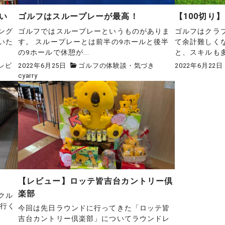
い
ゴルフはスループレーが最高！
【100切り
ング
ゴルフではスループレーというものがありま
ゴルフはクラ
いた
す。 スループレーとは前半の9ホールと後半
て余計難しく
の9ホールで休憩が...
と、スキルも多い
レビ
2022年6月25日
ゴルフの体験談・気づき
2022年6月22日
cyarry
【レビュー】ロッテ皆吉台カントリー倶
楽部
クル
で行く
今回は先日ラウンドに行ってきた「ロッテ皆
吉台カントリー倶楽部」についてラウンドレ