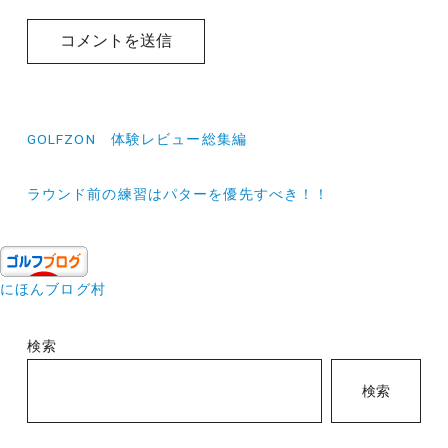
投
GOLFZON 体験レビュー総集編
稿
ナ
ラウンド前の練習はパターを優先すべき！！
ビ
ゲ
にほんブログ村
ー
シ
検索
ョ
ン
検索